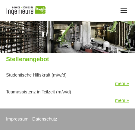
Skip to main navigation
Skip to main content
Skip to page footer
Stellenangebot
Studentische Hilfskraft (m/w/d)
mehr »
Teamassistenz in Teilzeit (m/w/d)
mehr »
Impressum
Datenschutz