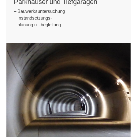
Parkhäuser und Tiefgaragen
­– Bauwerksuntersuchung ­
– Instandsetzungs-
planung u. -begleitung