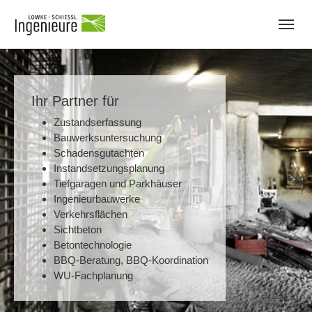
Skip to main navigation
Zum Hauptinhalt springen
Skip to page footer
Ihr Partner für
Zustandserfassung
Bauwerksuntersuchung
Schadensgutachten
Instandsetzungsplanung
Tiefgaragen und Parkhäuser
Ingenieurbauwerke
Verkehrsflächen
Sichtbeton
Betontechnologie
BBQ-Beratung, BBQ-Koordination
WU-Fachplanung